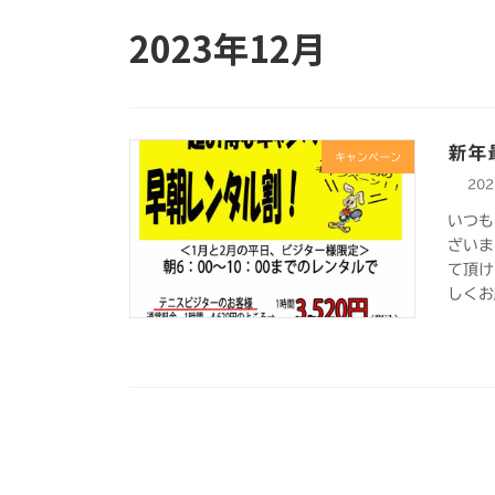
2023年12月
新年
キャンペーン
20
いつも
ざいま
て頂け
しくお