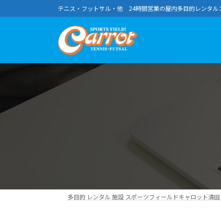
コ
ナ
テニス・フットサル・他 24時間営業の屋内多目的レンタル
ン
ビ
テ
ゲ
ン
ー
ツ
シ
へ
ョ
ス
ン
キ
に
ッ
移
プ
動
多目的 レンタル 施設 スポーツフィールドキャロット清田｜