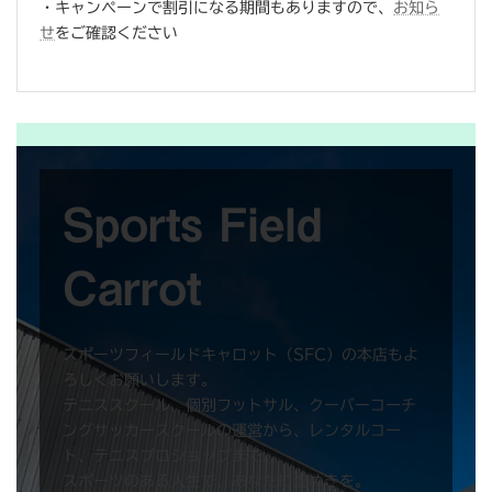
・キャンペーンで割引になる期間もありますので、
お知ら
せ
をご確認ください
Sports Field
Carrot
スポーツフィールドキャロット（SFC）の本店もよ
ろしくお願いします。
テニススクール、個別フットサル、クーバーコーチ
ングサッカースクールの運営から、レンタルコー
ト、テニスプロショップまで。
スポーツのある人生で、あなたに煌めきを。