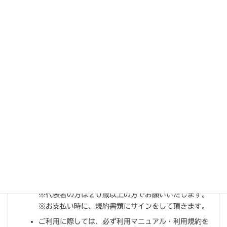
オールナイトレンタル
【予約について】
ご予約は、お電話からの受付
のみ
となっております。
※お電話からのご予約は原則１日前までご予約できま
す。
※テニスのみのご利用となります。
料金は完全前金制
となっております。（利用日当日
22:00までのお支払いをお願いいたします。）
お支払方法：
スポーツフィールドキャロット平岸にて
現金のみ
の支払いとなります。
※ビジターの方は必ず顔写真付き身分証明書のご提示
をお願いいたします。
※代表者の方は２０歳以上の方でお願いいたします。
※お支払い時に、規約書類にサインをして頂きます。
ご利用に際しては、必ず利用マニュアル・利用規約を