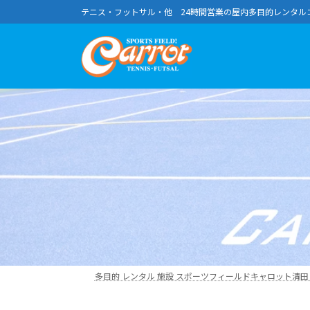
コ
ナ
テニス・フットサル・他 24時間営業の屋内多目的レンタル
ン
ビ
テ
ゲ
ン
ー
ツ
シ
へ
ョ
ス
ン
キ
に
ッ
移
プ
動
多目的 レンタル 施設 スポーツフィールドキャロット清田｜