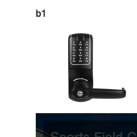
b1
Sports Field C